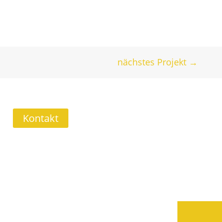
nächstes Projekt
→
R GEFÄLLT DAS?
Kontakt